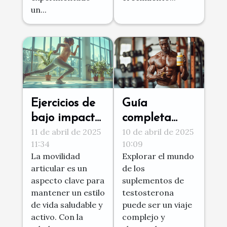
un...
Ejercicios de
Guía
bajo impacto
completa
11 de abril de 2025
10 de abril de 2025
para mejorar
sobre
11:34
10:09
la movilidad
suplementos
La movilidad
Explorar el mundo
articular
de
articular es un
de los
testosterona:
aspecto clave para
suplementos de
usos y efectos
mantener un estilo
testosterona
de vida saludable y
puede ser un viaje
activo. Con la
complejo y