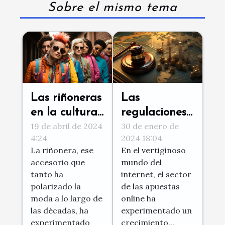
Sobre el mismo tema
Las
Las riñoneras
regulaciones
en la cultura
30 de enero de
19 de abril de 2024
y leyes sobre
popular
2024 18:04
4:24
apuestas
global y su
En el vertiginoso
La riñonera, ese
online en
aceptación en
mundo del
accesorio que
Brasil y su
diferentes
internet, el sector
tanto ha
impacto
países
de las apuestas
polarizado la
online ha
moda a lo largo de
internacional
experimentado un
las décadas, ha
crecimiento...
experimentado