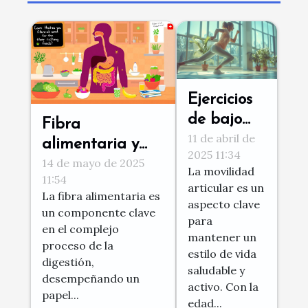
Ejercicios
de bajo
Fibra
11 de abril de
impacto
alimentaria y
2025 11:34
para
14 de mayo de 2025
digestión
La movilidad
mejorar la
11:54
Relación y
articular es un
La fibra alimentaria es
movilidad
recomendaciones
aspecto clave
un componente clave
articular
para
de consumo
en el complejo
mantener un
proceso de la
estilo de vida
digestión,
saludable y
desempeñando un
activo. Con la
papel...
edad...