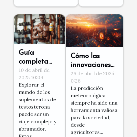
Guía
Cómo las
completa
innovaciones
10 de abril de
sobre
26 de abril de 2025
en IA están
2025 10:09
suplementos
0:26
transformando
Explorar el
de
La predicción
el pronóstico
mundo de los
meteorológica
testosterona:
suplementos de
del tiempo
siempre ha sido una
usos y
testosterona
herramienta valiosa
puede ser un
efectos
para la sociedad,
viaje complejo y
desde
abrumador.
agricultores...
Estos...