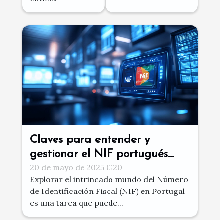
Claves para entender y
gestionar el NIF portugués
20 de mayo de 2025 0:20
eficazmente en 2025
Explorar el intrincado mundo del Número
de Identificación Fiscal (NIF) en Portugal
es una tarea que puede...